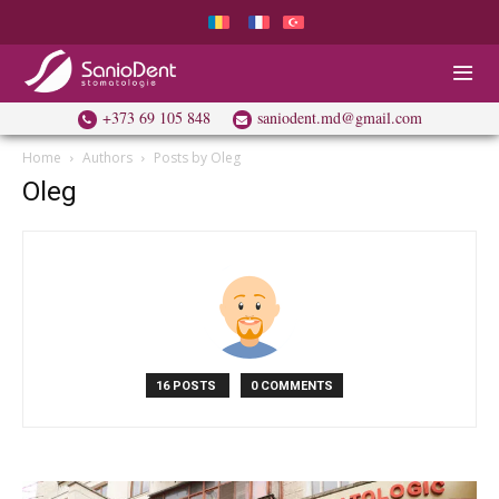
+373 69 105 848
saniodent.md@gmail.com
Home
Authors
Posts by Oleg
Oleg
16 POSTS
0 COMMENTS